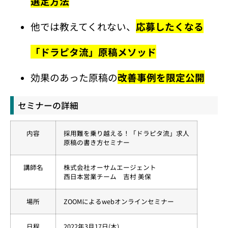
選定方法
他では教えてくれない、
応募したくなる
「ドラピタ流」原稿メソッド
効果のあった原稿の
改善事例を限定公開
セミナーの詳細
内容
採用難を乗り越える！「ドラピタ流」求人
原稿の書き方セミナー
講師名
株式会社オーサムエージェント
西日本営業チーム 吉村 美保
場所
ZOOMによるwebオンラインセミナー
日程
2022年3月17日(木)