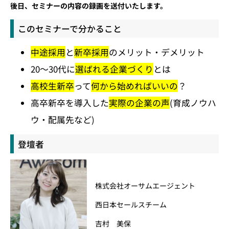
後日、セミナーの内容の録画を送付いたします。
このセミナーで分かること
中途採用
と
新卒採用
のメリット・デメリット
20～30代に
選ばれる企業づくり
とは
高校生新卒
って
何から始めればいいの
？
高卒新卒を導入した
実際の企業の声
(育成ノウハ
ウ・配属先など)
登壇者
株式会社オーサムエージェント
西日本セールスチーム
吉村 美保